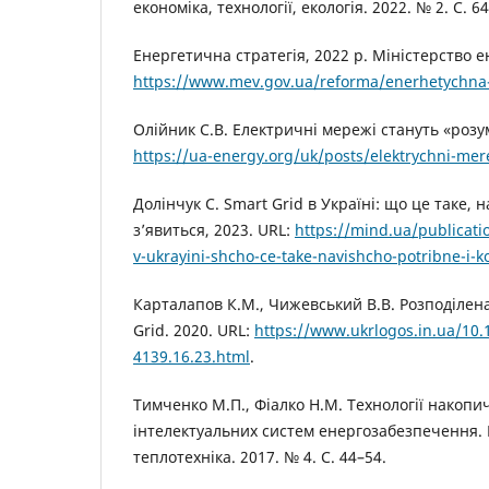
економіка, технології, екологія. 2022. № 2. С. 6
Енергетична стратегія, 2022 р. Міністерство е
https://www.mev.gov.ua/reforma/enerhetychna-
Олійник С.В. Електричні мережі стануть «розу
https://ua-energy.org/uk/posts/elektrychni-me
Долінчук С. Smart Grid в Україні: що це таке, 
з’явиться, 2023. URL:
https://mind.ua/publicati
v-ukrayini-shcho-ce-take-navishcho-potribne-i-ko
Карталапов К.М., Чижевський В.В. Розподілена
Grid. 2020. URL:
https://www.ukrlogos.in.ua/10.
4139.16.23.html
.
Тимченко М.П., Фіалко Н.М. Технології накопич
інтелектуальних систем енергозабезпечення.
теплотехніка. 2017. № 4. С. 44–54.