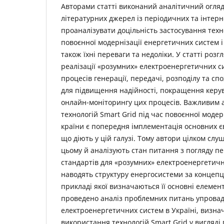
Авторами статті виконаний аналітичний огляд
літературних джерел із періодичних та інтер
проаналізувати доцільність застосування техн
повоєнної модернізації енергетичних систем 
також їхні переваги та недоліки. У статті роз
реалізації «розумних» електроенергетичних си
процесів генерації, передачі, розподілу та с
для підвищення надійності, покращення керу
онлайн-моніторингу цих процесів. Важливим
технологій Smart Grid під час повоєнної моде
країни є попередня імплементація основних є
що діють у цій галузі. Тому автори цілком сл
цьому й аналізують стан питання з погляду пе
стандартів для «розумних» електроенергетичн
наводять структуру енергосистеми за концепці
прикладі якої визначаються її основні елемент
проведено аналіз проблемних питань упрова
електроенергетичних систем в Україні, визна
використання технологій Smart Grid у вигляді 