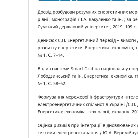
Досвід розбудови розумних енергетичних ме
рівні : монографія / І.А. Вакуленко та ін. ; за ре
Сумський державний університет, 2019. 109 с.
Денисюк С.П. Енергетичний перехід – вимоги д
розвитку енергетики. Енергетика: економіка, те
№ 1. С. 7–14.
Вплив системи Smart Grid на національну ене
Лободзинський та ін. Енергетика: економіка, те
№ 1. С. 58–62.
Формування мережевої інфраструктури інтел
електроенергетичних спільнот в Україні /С.П. 
Енергетика: економіка, технології, екологія. 201
Оцінка ризиків при інтеграції відновлюваних 
системи електропостачання / Ю.А. Веремійчук 