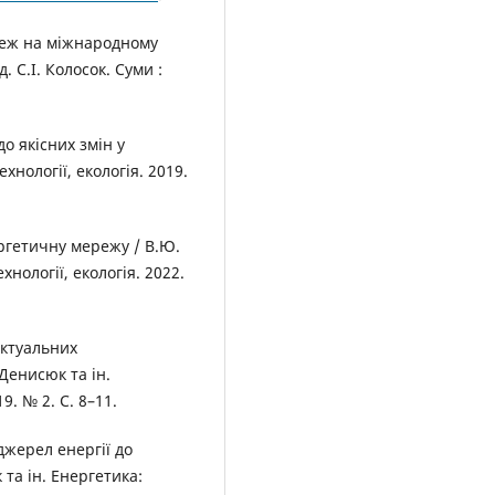
реж на міжнародному
д. С.І. Колосок. Суми :
о якісних змін у
хнології, екологія. 2019.
ргетичну мережу / В.Ю.
хнології, екологія. 2022.
ектуальних
Денисюк та ін.
9. № 2. С. 8–11.
джерел енергії до
та ін. Енергетика: