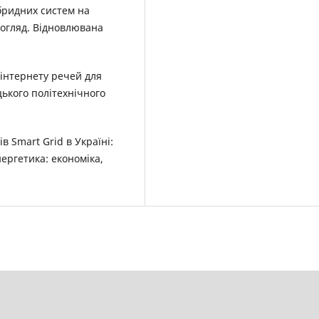
ібридних систем на
 огляд. Відновлювана
інтернету речей для
цького політехнічного
 Smart Grid в Україні:
нергетика: економіка,