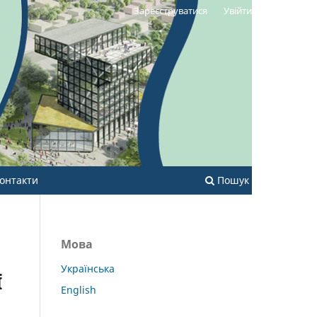
Зареєструватися
Увійти
онтакти
Пошук
Мова
Українська
Ї
English