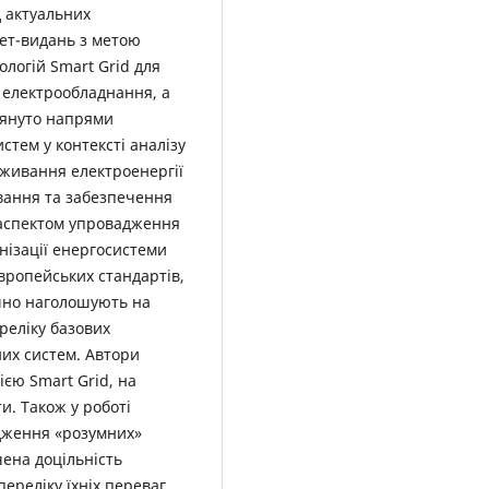
 актуальних
нет-видань з метою
ологій Smart Grid для
і електрообладнання, а
глянуто напрями
стем у контексті аналізу
поживання електроенергії
вання та забезпечення
 аспектом упровадження
рнізації енергосистеми
вропейських стандартів,
ушно наголошують на
реліку базових
их систем. Автори
єю Smart Grid, на
и. Також у роботі
дження «розумних»
чена доцільність
переліку їхніх переваг