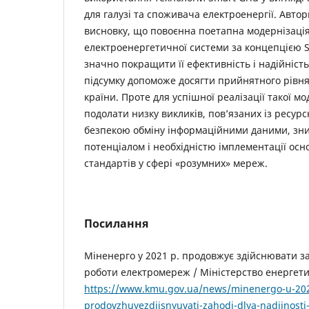
для галузі та споживача електроенергії. Автор
висновку, що повоєнна поетапна модернізація
електроенергетичної системи за концепцією S
значно покращити її ефективність і надійніст
підсумку допоможе досягти прийнятного рівня
країни. Проте для успішної реалізації такої мо
подолати низку викликів, пов’язаних із ресу
безпекою обміну інформаційними даними, з
потенціалом і необхідністю імплементації ос
стандартів у сфері «розумних» мереж.
Посилання
Міненерго у 2021 р. продовжує здійснювати за
роботи електромереж / Міністерство енергетик
https://www.kmu.gov.ua/news/minenergo-u-202
prodovzhuyezdijsnyuvati-zahodi-dlya-nadijnosti