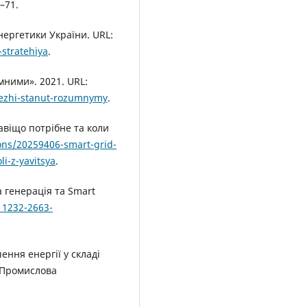
4–71.
нергетики України. URL:
stratehiya
.
мними». 2021. URL:
rezhi-stanut-rozumnymy
.
навіщо потрібне та коли
ons/20259406-smart-grid-
li-z-yavitsya
.
 генерація та Smart
11232-2663-
ення енергії у складі
 Промислова