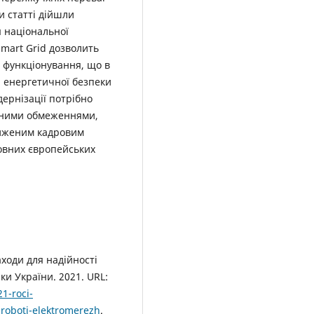
и статті дійшли
 національної
mart Grid дозволить
ь функціонування, що в
 енергетичної безпеки
дернізації потрібно
рсними обмеженнями,
ниженим кадровим
новних європейських
ходи для надійності
и України. 2021. URL:
1-roci-
-roboti-elektromerezh
.