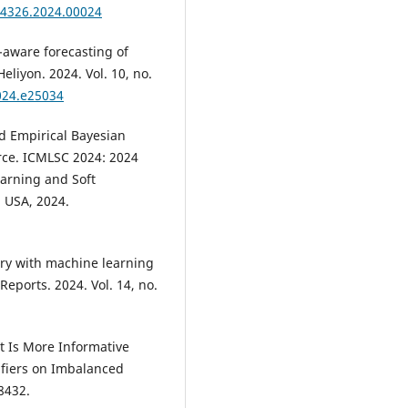
64326.2024.00024
-aware forecasting of
liyon. 2024. Vol. 10, no.
2024.e25034
nd Empirical Bayesian
rce. ICMLSC 2024: 2024
arning and Soft
 USA, 2024.
ry with machine learning
 Reports. 2024. Vol. 14, no.
t Is More Informative
ifiers on Imbalanced
8432.