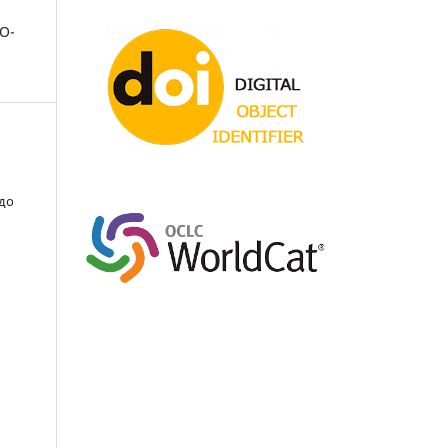
О-
 до