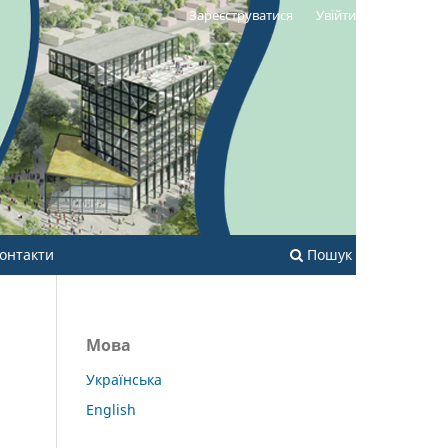
Зареєструватися
Увійти
онтакти
Пошук
Мова
Українська
English