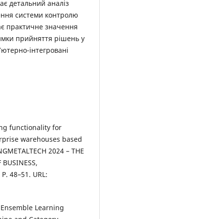
ає детальний аналіз
ення системи контролю
ає практичне значення
имки прийняття рішень у
’ютерно-інтегровані
g functionality for
terprise warehouses based
NINGMETALTECH 2024 – THE
 BUSINESS,
. 48–51. URL:
d Ensemble Learning