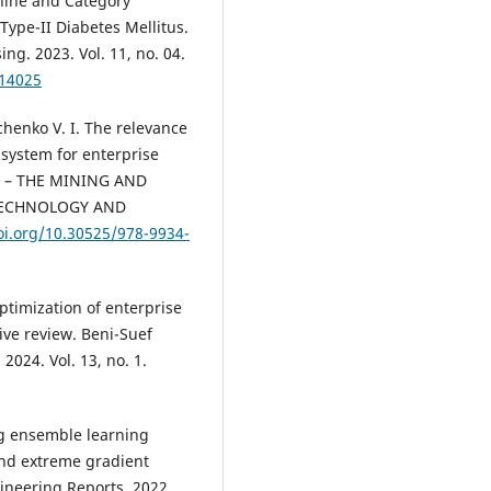
hine and Category
Type-II Diabetes Mellitus.
ng. 2023. Vol. 11, no. 04.
114025
henko V. I. The relevance
 system for enterprise
4 – THE MINING AND
 TECHNOLOGY AND
oi.org/10.30525/978-9934-
ptimization of enterprise
ve review. Beni-Suef
2024. Vol. 13, no. 1.
ing ensemble learning
and extreme gradient
ineering Reports. 2022.