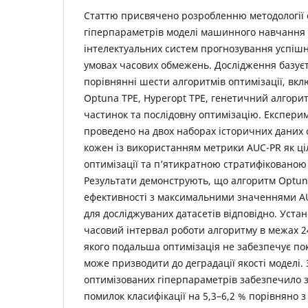
Статтю присвячено розробленню методології 
гіперпараметрів моделі машинного навчання 
інтелектуальних систем прогнозування успішн
умовах часових обмежень. Дослідження базує
порівнянні шести алгоритмів оптимізації, в
Optuna TPE, Hyperopt TPE, генетичний алгори
частинок та послідовну оптимізацію. Експери
проведено на двох наборах історичних даних 
кожен із використанням метрики AUC-PR як ціл
оптимізації та п’ятикратною стратифікованою 
Результати демонструють, що алгоритм Optun
ефективності з максимальними значеннями AU
для досліджуваних датасетів відповідно. Уст
часовий інтервал роботи алгоритму в межах 24
якого подальша оптимізація не забезпечує по
може призводити до деградації якості моделі.
оптимізованих гіперпараметрів забезпечило 
помилок класифікації на 5,3–6,2 % порівняно 