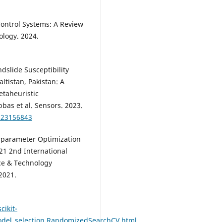
Control Systems: A Review
ology. 2024.
dslide Susceptibility
tistan, Pakistan: A
etaheuristic
bas et al. Sensors. 2023.
/s23156843
rparameter Optimization
021 2nd International
ce & Technology
2021.
cikit-
odel_selection.RandomizedSearchCV.html