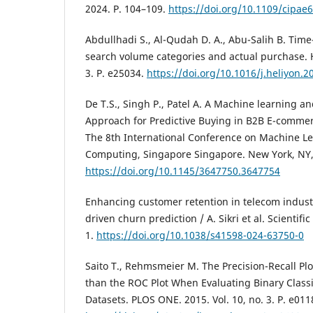
2024. P. 104–109.
https://doi.org/10.1109/cipae
Abdullhadi S., Al-Qudah D. A., Abu-Salih B. Time
search volume categories and actual purchase. He
3. P. e25034.
https://doi.org/10.1016/j.heliyon.
De T.S., Singh P., Patel A. A Machine learning a
Approach for Predictive Buying in B2B E-comme
The 8th International Conference on Machine Le
Computing, Singapore Singapore. New York, NY,
https://doi.org/10.1145/3647750.3647754
Enhancing customer retention in telecom indust
driven churn prediction / A. Sikri et al. Scientific
1.
https://doi.org/10.1038/s41598-024-63750-0
Saito T., Rehmsmeier M. The Precision-Recall Plo
than the ROC Plot When Evaluating Binary Class
Datasets. PLOS ONE. 2015. Vol. 10, no. 3. P. e011