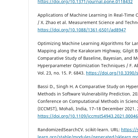
https://doi.org/10.1371/journal.pone.0118432
Applications of Machine Learning in Real-Time 
/ X. Zhao et al. Measurement Science and Techn
https://doi.org/10.1088/1361-6501/ad8947
Optimizing Machine Learning Algorithms for Lan
Mapping along the Karakoram Highway, Gilgit Bal
Comparative Study of Baseline, Bayesian, and M
Hyperparameter Optimization Techniques / F. Ab
Vol. 23, no. 15. P. 6843.
https://doi.org/10.3390
Bassi D., Singh H. A Comparative Study on Hype
Methods in Software Vulnerability Prediction. 2
Conference on Computational Methods in Scien
(ICCMST), Mohali, India, 17–18 December 2021. 
https://doi.org/10.1109/iccmst54943.2021.00046
RandomizedSearchCV. scikit-learn. URL:
https://s
learn.org/stable/modules/generated/sklearn.m