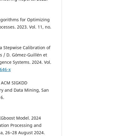
gorithms for Optimizing
ocesses. 2023. Vol. 11, no.
a Stepwise Calibration of
s / D. Gómez-Guillén et
igence Systems. 2024. Vol.
646-x
nd ACM SIGKDD
ry and Data Mining, San
16.
 XGboost Model. 2024
ation Processing and
a, 26–28 August 2024.