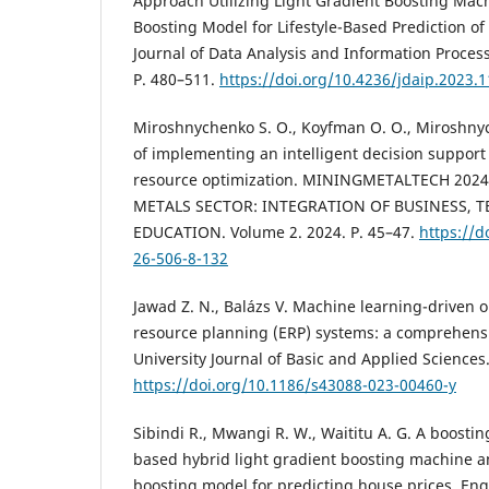
Approach Utilizing Light Gradient Boosting Mac
Boosting Model for Lifestyle-Based Prediction of 
Journal of Data Analysis and Information Processi
P. 480–511.
https://doi.org/10.4236/jdaip.2023.
Miroshnychenko S. O., Koyfman O. O., Miroshnyc
of implementing an intelligent decision support
resource optimization. MININGMETALTECH 202
METALS SECTOR: INTEGRATION OF BUSINESS,
EDUCATION. Volume 2. 2024. P. 45–47.
https://d
26-506-8-132
Jawad Z. N., Balázs V. Machine learning-driven o
resource planning (ERP) systems: a comprehensi
University Journal of Basic and Applied Sciences. 
https://doi.org/10.1186/s43088-023-00460-y
Sibindi R., Mwangi R. W., Waititu A. G. A boost
based hybrid light gradient boosting machine 
boosting model for predicting house prices. Eng