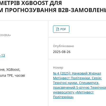
МЕТРІВ XGBOOST ДЛЯ
ЕМ ПРОГНОЗУВАННЯ B2B-ЗАМОВЛЕН
PDF
ЕХНІКА»
Опубліковано
2025-08-26
-13
Номер
ня, XGBoost,
№ 4 (2025): Науковий Журнал
una TPE, часові
Метінвест Політехніки. Серія:
Технічні науки. Спецвипуск,
присвячений 5-річчю Технічно
університету «Метінвест
Політехніка»