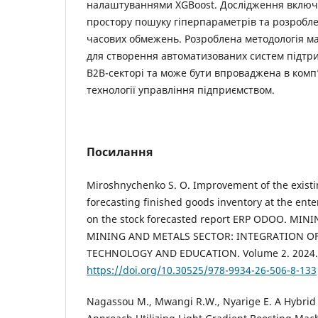
налаштуваннями XGBoost. Дослідження включ
простору пошуку гіперпараметрів та розробл
часових обмежень. Розроблена методологія м
для створення автоматизованих систем підтр
B2B-секторі та може бути впроваджена в комп
технології управління підприємством.
Посилання
Miroshnychenko S. O. Improvement of the existin
forecasting finished goods inventory at the en
on the stock forecasted report ERP ODOO. MI
MINING AND METALS SECTOR: INTEGRATION OF
TECHNOLOGY AND EDUCATION. Volume 2. 2024. P
https://doi.org/10.30525/978-9934-26-506-8-133
Nagassou M., Mwangi R.W., Nyarige E. A Hybri