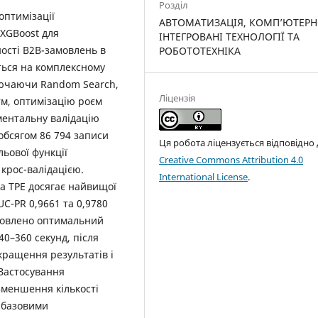
Розділ
оптимізації
АВТОМАТИЗАЦІЯ, КОМП’ЮТЕРН
XGBoost для
ІНТЕГРОВАНІ ТЕХНОЛОГІЇ ТА
ості B2B-замовлень в
РОБОТОТЕХНІКА
ться на комплексному
ключаючи Random Search,
Ліцензія
тм, оптимізацію роєм
ментальну валідацію
обсягом 86 794 записи
Ця робота ліцензується відповідно
ьової функції
Creative Commons Attribution 4.0
крос-валідацією.
International License
.
a TPE досягає найвищої
C-PR 0,9661 та 0,9780
ановлено оптимальний
0–360 секунд, після
кращення результатів і
 Застосування
зменшення кількості
з базовими