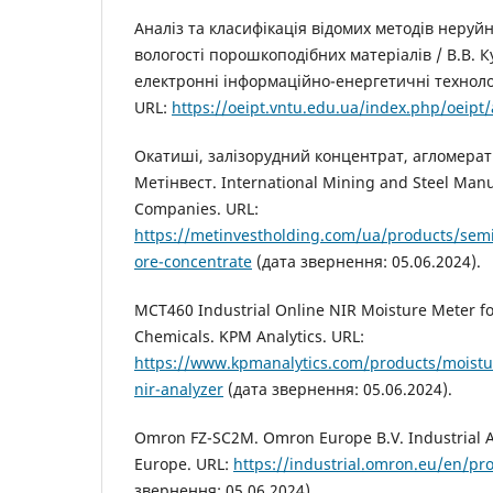
Аналіз та класифікація відомих методів неруй
вологості порошкоподібних матеріалів / В.В. К
електронні інформаційно-енергетичні технологі
URL:
https://oeipt.vntu.edu.ua/index.php/oeipt/
Окатиші, залізорудний концентрат, агломерат:
Метінвест. International Mining and Steel Man
Companies. URL:
https://metinvestholding.com/ua/products/semi
ore-concentrate
(дата звернення: 05.06.2024).
MCT460 Industrial Online NIR Moisture Meter f
Chemicals. KPM Analytics. URL:
https://www.kpmanalytics.com/products/moistu
nir-analyzer
(дата звернення: 05.06.2024).
Omron FZ-SC2M. Omron Europe B.V. Industrial
Europe. URL:
https://industrial.omron.eu/en/p
звернення: 05.06.2024).