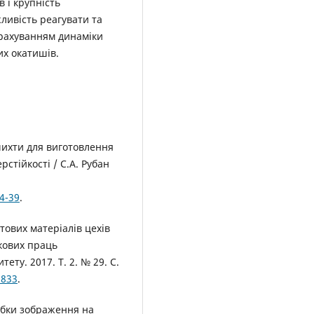
 і крупність
ливість реагувати та
урахуванням динаміки
их окатишів.
ихти для виготовлення
рстійкості / С.А. Рубан
4-39
.
ових матеріалів цехів
укових праць
ту. 2017. Т. 2. № 29. C.
5833
.
обки зображення на