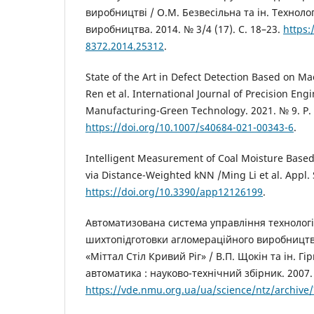
виробництві / О.М. Безвесільна та ін. Техноло
виробництва. 2014. № 3/4 (17). C. 18–23.
https:
8372.2014.25312
.
State of the Art in Defect Detection Based on M
Ren et al. International Journal of Precision En
Manufacturing-Green Technology. 2021. № 9. P.
https://doi.org/10.1007/s40684-021-00343-6
.
Intelligent Measurement of Coal Moisture Bas
via Distance-Weighted kNN /Ming Li et al. Appl. 
https://doi.org/10.3390/app12126199
.
Автоматизована система управління техноло
шихтопідготовки агломераційного виробництв
«Міттал Стіл Кривий Ріг» / В.П. Щокін та ін. Г
автоматика : науково-технічний збірник. 2007. 
https://vde.nmu.org.ua/ua/science/ntz/archive