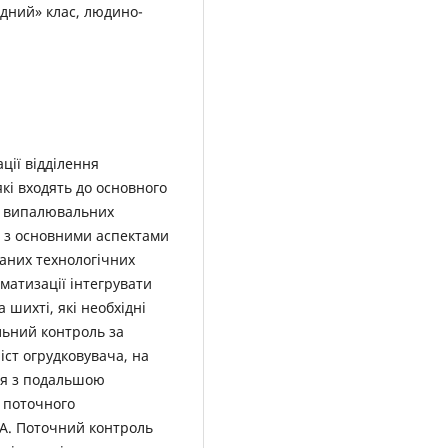
одний» клас, людино-
ції відділення
які входять до основного
а випалювальних
я з основними аспектами
аних технологічних
матизації інтегрувати
 шихті, які необхідні
льний контроль за
ст огрудковувача, на
ня з подальшою
 поточного
A. Поточний контроль