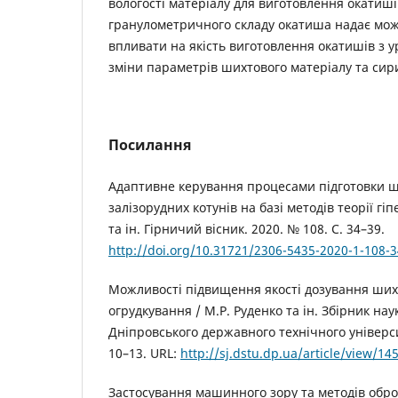
вологості матеріалу для виготовлення окатишів
гранулометричного складу окатиша надає мож
впливати на якість виготовлення окатишів з 
зміни параметрів шихтового матеріалу та сир
Посилання
Адаптивне керування процесами підготовки ш
залізорудних котунів на базі методів теорії гіпе
та ін. Гірничий вісник. 2020. № 108. С. 34–39.
http://doi.org/10.31721/2306-5435-2020-1-108-3
Можливості підвищення якості дозування шихт
огрудкування / М.Р. Руденко та ін. Збірник на
Дніпровського державного технічного університе
10–13. URL:
http://sj.dstu.dp.ua/article/view/14
Застосування машинного зору та методів обр