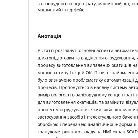
залізорудного концентрату, машинний зір, «г
машинний інтерфейс
Анотація
У статті розглянуті основні аспекти автоматиза
шихтопідготовки та відділення огрудкування, 
процесу виготовлення випалених окатишів н
машинах типу Lurgi й ОК. Після ознайомленн
було визначено проблематику автоматизації д
процесів. Пропонується в наявну систему авто
вимір вологості в залізорудному концентраті та
для виготовлення окатишів, та замінити візуа
процесом огрудкування, який здійснює машині
застосування засобів інтелектуального бачен
обробкою і передачею аналітичної інформації
гранулометричного складу на HMI екран SCAD