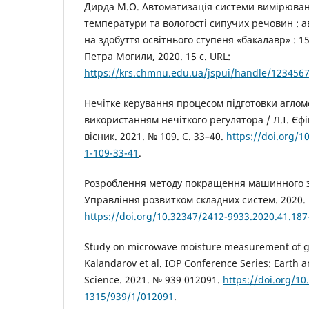
Дирда М.О. Автоматизація системи вимірюван
температури та вологості сипучих речовин : а
на здобуття освітнього ступеня «бакалавр» : 15
Петра Могили, 2020. 15 с. URL:
https://krs.chmnu.edu.ua/jspui/handle/123456
Нечітке керування процесом підготовки аглом
використанням нечіткого регулятора / Л.І. Єфі
вісник. 2021. № 109. С. 33–40.
https://doi.org/1
1-109-33-41
.
Розроблення методу покращення машинного зо
Управління розвитком складних систем. 2020. 
https://doi.org/10.32347/2412-9933.2020.41.187
Study on microwave moisture measurement of gra
Kalandarov et al. IOP Conference Series: Earth 
Science. 2021. № 939 012091.
https://doi.org/10
1315/939/1/012091
.