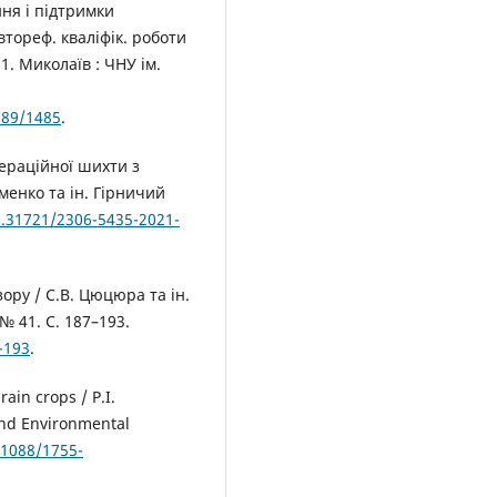
ня і підтримки
втореф. кваліфік. роботи
1. Миколаїв : ЧНУ ім.
789/1485
.
ераційної шихти з
менко та ін. Гірничий
0.31721/2306-5435-2021-
ру / С.В. Цюцюра та ін.
№ 41. С. 187–193.
-193
.
in crops / P.I.
and Environmental
.1088/1755-