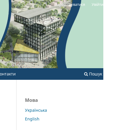
Зареєструватися
Увійти
онтакти
Пошук
Мова
Українська
English