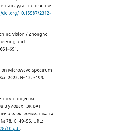
гічний аудит та резерви
//doi.org/10.15587/2312-
achine Vision / Zhonghe
gineering and
 661–691.
ed on Microwave Spectrum
Sci. 2022. № 12. 6199.
гічним процесом
а в умовах ГЗК ВАТ
ірнича електромеханіка та
№ 78. С. 49–56. URL:
/78/10.pdf
.