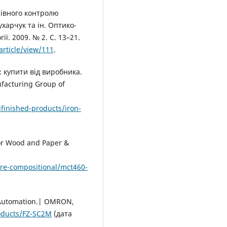
нівного контролю
ухарчук та ін. Оптико-
ї. 2009. № 2. С. 13–21.
article/view/111
.
 купити від виробника.
ufacturing Group of
finished-products/iron-
or Wood and Paper &
re-compositional/mct460-
 Automation.| OMRON,
roducts/FZ-SC2M
(дата