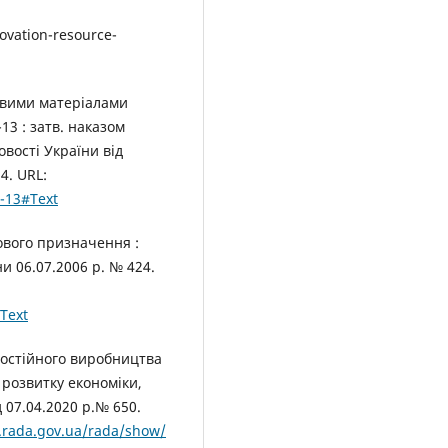
:
ovation-resource-
овими матеріалами
3 : затв. наказом
вості України від
4. URL:
7-13#Text
ового призначення :
и 06.07.2006 р. № 424.
Text
постійного виробництва
 розвитку економіки,
д 07.04.2020 р.№ 650.
n.rada.gov.ua/rada/show/