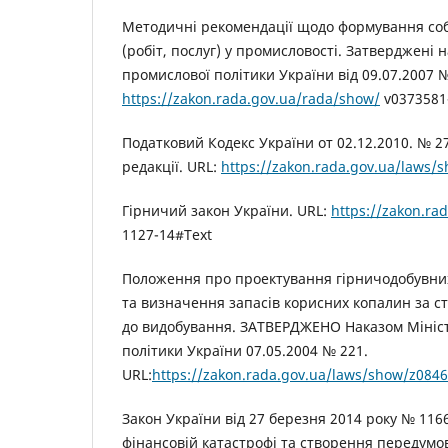
Методичні рекомендації щодо формування собі
(робіт, послуг) у промисловості. Затверджені 
промислової політики України від 09.07.2007 №
https://zakon.rada.gov.ua/rada/show/
v0373581
Податковий Кодекс України от 02.12.2010. № 2
редакції. URL:
https://zakon.rada.gov.ua/laws/
Гірничий закон України. URL:
https://zakon.ra
1127-14#Text
Положення про проектування гірничодобувни
та визначення запасів корисних копалин за с
до видобування. ЗАТВЕРДЖЕНО Наказом Мініс
політики України 07.05.2004 № 221.
URL:
https://zakon.rada.gov.ua/laws/show/z084
Закон України від 27 березня 2014 року № 116
фінансовій катастрофі та створення передумо