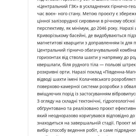
«Центральний ГЗК» в ускладнених гірничо-геол
час воєн- ного стану. Метою проєкту є збереж
цінної залізорудної сировини в річному обсязі 
перспективу, як мінімум, до 2046 року. Наразі
Криворізькому басейні, де видобуваються під
магнетитові кварцити з доправленням їх для 
Центральний гірничо-збагачувальний комбіна
горизонтах від ствола шахти у напрямку до 
квершлаги, біля рудного тіла — польові штрек
розкривні орти. Наразі поклад «Південна-Маг
відводі шахти імені Колачевського розробляє
поверхово-камерної системи розробки з обва
вміщуючих порід із застосуванням вібровипуск
З огляду на складні тектонічні, гідрогеологічні
обґрунтовано та реалізовано проєкт ефективно
який неодноразово коригувався відповідно до 
знаходиться на завершальній стадії. Проєкт м
вибір способу ведення робіт, а саме підрядног