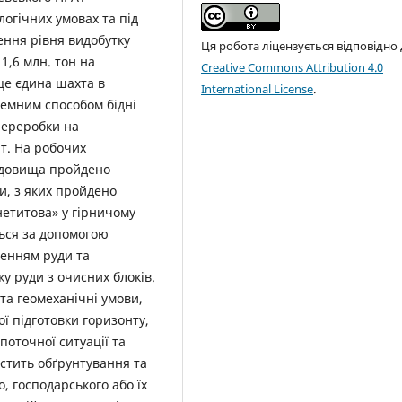
огічних умовах та під
ення рівня видобутку
Ця робота ліцензується відповідно
1,6 млн. тон на
Creative Commons Attribution 4.0
 це єдина шахта в
International License
.
земним способом бідні
переробки на
т. На робочих
родовища пройдено
и, з яких пройдено
нетитова» у гірничому
ться за допомогою
ленням руди та
у руди з очисних блоків.
 та геомеханічні умови,
ї підготовки горизонту,
поточної ситуації та
істить обґрунтування та
о, господарського або їх