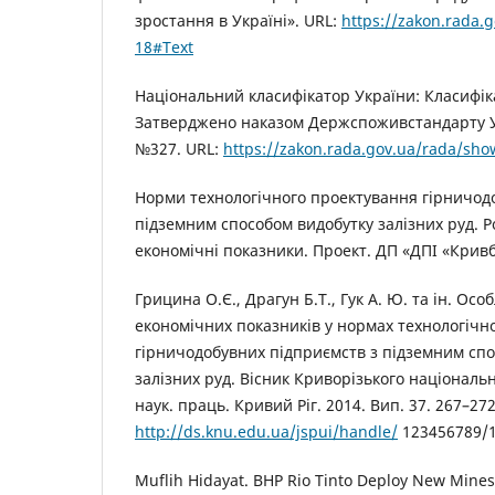
зростання в Україні». URL:
https://zakon.rada.
18#Text
Національний класифікатор України: Класифік
Затверджено наказом Держспоживстандарту Ук
№327. URL:
https://zakon.rada.gov.ua/rada/sh
Норми технологічного проектування гірничод
підземним способом видобутку залізних руд. Ро
економічні показники. Проект. ДП «ДПІ «Кривб
Грицина О.Є., Драгун Б.Т., Гук А. Ю. та ін. Ос
економічних показників у нормах технологічн
гірничодобувних підприємств з підземним сп
залізних руд. Вісник Криворізького національн
наук. праць. Кривий Ріг. 2014. Вип. 37. 267–272
http://ds.knu.edu.ua/jspui/handle/
123456789/
Muflih Hidayat. BHP Rio Tinto Deploy New Mines