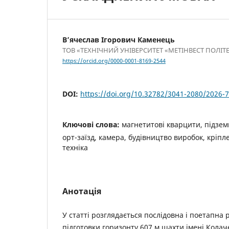
В’ячеслав Ігорович Каменець
ТОВ «ТЕХНІЧНИЙ УНІВЕРСИТЕТ «МЕТІНВЕСТ ПОЛІТ
https://orcid.org/0000-0001-8169-2544
DOI:
https://doi.org/10.32782/3041-2080/2026-7
Ключові слова:
магнетитові кварцити, підзем
орт-заїзд, камера, будівництво виробок, кріп
техніка
Анотація
У статті розглядається послідовна і поетапна 
підготовки горизонту 607 м шахти імені Колач