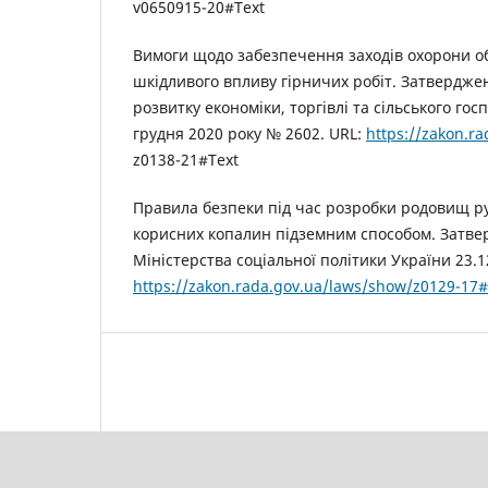
v0650915-20#Text
Вимоги щодо забезпечення заходів охорони об
шкідливого впливу гірничих робіт. Затвердже
розвитку економіки, торгівлі та сільського го
грудня 2020 року № 2602. URL:
https://zakon.r
z0138-21#Text
Правила безпеки під час розробки родовищ р
корисних копалин підземним способом. Затве
Міністерства соціальної політики України 23.1
https://zakon.rada.gov.ua/laws/show/z0129-17#