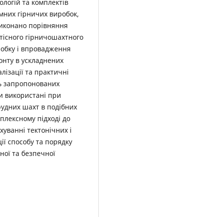
ологій та комплектів
мних гірничих виробок,
 Виконано порівняння
ртісного гірничошахтного
обку і впровадження
зонту в ускладнених
лізації та практичні
ь запропонованих
ти використані при
рудних шахт в подібних
плексному підході до
хуванні тектонічних і
ції способу та порядку
ної та безпечної