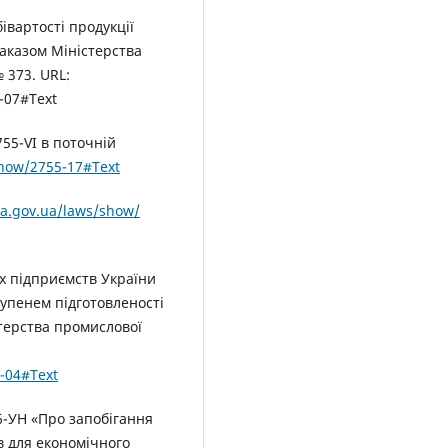
вартості продукції
наказом Міністерства
 373. URL:
-07#Text
755-VI в поточній
show/2755-17#Text
da.gov.ua/laws/show/
х підприємств України
тупенем підготовленості
терства промислової
6-04#Text
6-УН «Про запобігання
в для економічного