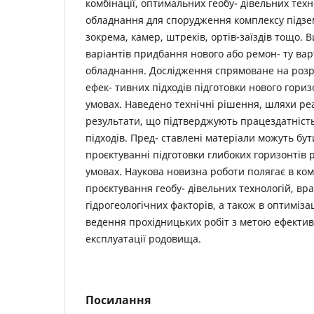
комбінації, оптимальних геобу- дівельних техн
обладнання для спорудження комплексу підзе
зокрема, камер, штреків, ортів-заїздів тощо.
варіантів придбання нового або ремон- ту ва
обладнання. Дослідження спрямоване на розр
ефек- тивних підходів підготовки нового гори
умовах. Наведено технічні рішення, шляхи реа
результати, що підтверджують працездатніст
підходів. Пред- ставлені матеріали можуть бу
проєктуванні підготовки глибоких горизонтів 
умовах. Наукова новизна роботи полягає в ком
проєктування геобу- дівельних технологій, вра
гідрогеологічних факторів, а також в оптиміза
ведення прохідницьких робіт з метою ефектив
експлуатації родовища.
Посилання