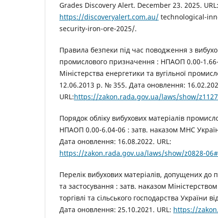
Grades Discovery Alert. December 23. 2025. URL
https://discoveryalert.com.au/
technological-inn
security-iron-ore-2025/.
Правила безпеки під час поводження з вибух
промислового призначення : НПАОП 0.00-1.66-1
Міністерства енергетики та вугільної промисло
12.06.2013 р. № 355. Дата оновлення: 16.02.202
URL:
https://zakon.rada.gov.ua/laws/show/z112
Порядок обліку вибухових матеріалів промисл
НПАОП 0.00-6.04-06 : затв. наказом МНС Україн
Дата оновлення: 16.08.2022. URL:
https://zakon.rada.gov.ua/laws/show/z0828-06#
Перелік вибухових матеріалів, допущених до 
та застосування : затв. наказом Міністерством
торгівлі та сільського господарства України ві
Дата оновлення: 25.10.2021. URL:
https://zako