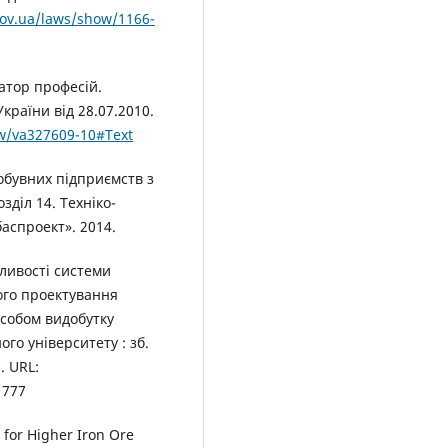
gov.ua/laws/show/1166-
атор професій.
раїни від 28.07.2010.
ow/va327609-10#Text
обувних підприємств з
зділ 14. Техніко-
аспроект». 2014.
обливості системи
ого проектування
особом видобутку
ого університету : зб.
. URL:
1777
 for Higher Iron Ore