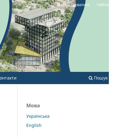
Зареєструватися
Увійти
онтакти
Пошук
Мова
Українська
English