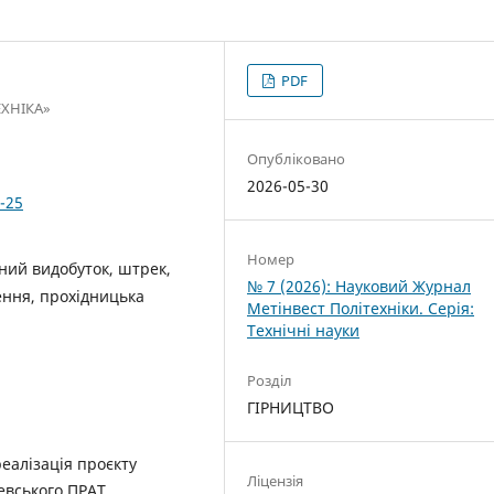
PDF
ЕХНІКА»
Опубліковано
2026-05-30
-25
Номер
ний видобуток, штрек,
№ 7 (2026): Науковий Журнал
лення, прохідницька
Метінвест Політехніки. Серія:
Технічні науки
Розділ
ГІРНИЦТВО
реалізація проєкту
Ліцензія
евського ПРАТ