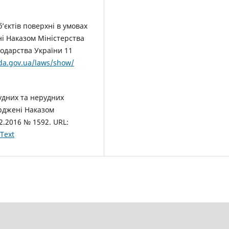
’єктів поверхні в умовах
ні Наказом Міністерства
сподарства України 11
ada.gov.ua/laws/show/
удних та нерудних
рджені Наказом
2.2016 № 1592. URL:
Text