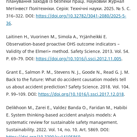
планування заходів із безпеки праці. Науковий Журнал
Метінвест Політехніки. Серія: Технічні науки. 2025. № 5. С.
316–322. DOI:
https://doi.org/10.32782/3041-2080/2025-5-
36
.
Laitinen H., Vuorinen M., Simola A., Yrjänheikki E.
Observation-based proactive OHS outcome indicators –
Validity of the Elmeri+ method. Safety Science. 2013. Vol. 54.
P. 69–79. DOI:
https://doi.org/10.1016/j.ssci.2012.11.005
.
Grant E., Salmon P. M., Stevens N. J., Goode N., Read G. J. M.
Back to the future: What do accident causation models tell
us about accident prediction? Safety Science. 2018. Vol. 104.
P. 99–109. DOI:
https://doi.org/10.1016/j.ssci.2017.12.018
.
Delikhoon M., Zarei E., Valdez Banda O., Faridan M., Habibi
E. System thinking-based accident analysis models: A
systematic review for sustainable safety management.
Sustainability. 2022. Vol. 14, no. 10. Art. 5869. DOI:
https://doi.org/10.3390/su14105869
.