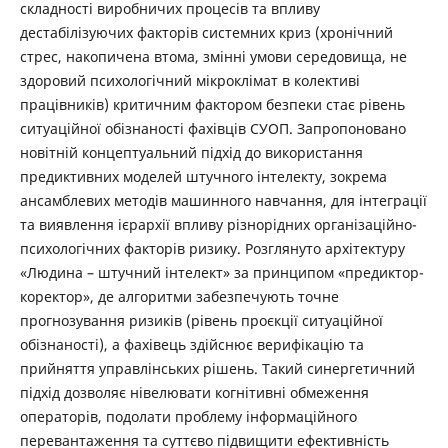
складності виробничих процесів та впливу
дестабілізуючих факторів системних криз (хронічний
стрес, накопичена втома, змінні умови середовища, не
здоровий психологічний мікроклімат в колективі
працівників) критичним фактором безпеки стає рівень
ситуаційної обізнаності фахівців СУОП. Запропоновано
новітній концептуальний підхід до використання
предиктивних моделей штучного інтелекту, зокрема
ансамблевих методів машинного навчання, для інтеграції
та виявлення ієрархії впливу різнорідних організаційно-
психологічних факторів ризику. Розглянуто архітектуру
«Людина – штучний інтелект» за принципом «предиктор-
коректор», де алгоритми забезпечують точне
прогнозування ризиків (рівень проєкції ситуаційної
обізнаності), а фахівець здійснює верифікацію та
прийняття управлінських рішень. Такий синергетичний
підхід дозволяє нівелювати когнітивні обмеження
операторів, подолати проблему інформаційного
перевантаження та суттєво підвищити ефективність