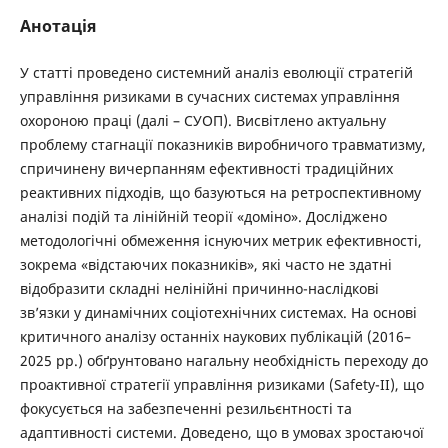
Анотація
У статті проведено системний аналіз еволюції стратегій
управління ризиками в сучасних системах управління
охороною праці (далі – СУОП). Висвітлено актуальну
проблему стагнації показників виробничого травматизму,
спричинену вичерпанням ефективності традиційних
реактивних підходів, що базуються на ретроспективному
аналізі подій та лінійній теорії «доміно». Досліджено
методологічні обмеження існуючих метрик ефективності,
зокрема «відстаючих показників», які часто не здатні
відобразити складні нелінійні причинно-наслідкові
зв’язки у динамічних соціотехнічних системах. На основі
критичного аналізу останніх наукових публікацій (2016–
2025 рр.) обґрунтовано нагальну необхідність переходу до
проактивної стратегії управління ризиками (Safety-II), що
фокусується на забезпеченні резильєнтності та
адаптивності системи. Доведено, що в умовах зростаючої