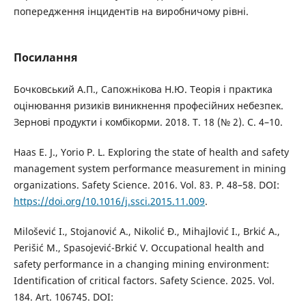
попередження інцидентів на виробничому рівні.
Посилання
Бочковський А.П., Сапожнікова Н.Ю. Теорія і практика
оцінювання ризиків виникнення професійних небезпек.
Зернові продукти і комбікорми. 2018. Т. 18 (№ 2). С. 4–10.
Haas E. J., Yorio P. L. Exploring the state of health and safety
management system performance measurement in mining
organizations. Safety Science. 2016. Vol. 83. P. 48–58. DOI:
https://doi.org/10.1016/j.ssci.2015.11.009
.
Milošević I., Stojanović A., Nikolić Đ., Mihajlović I., Brkić A.,
Perišić M., Spasojević-Brkić V. Occupational health and
safety performance in a changing mining environment:
Identification of critical factors. Safety Science. 2025. Vol.
184. Art. 106745. DOI: