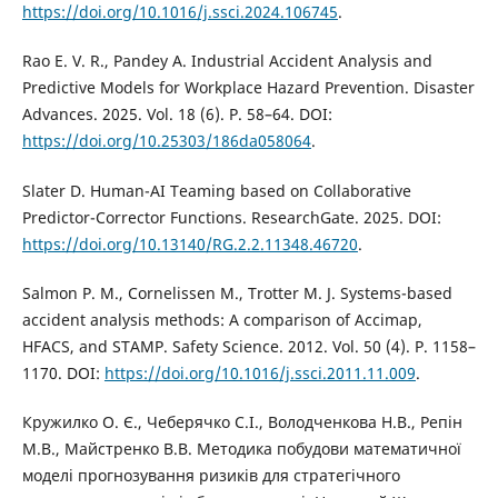
https://doi.org/10.1016/j.ssci.2024.106745
.
Rao E. V. R., Pandey A. Industrial Accident Analysis and
Predictive Models for Workplace Hazard Prevention. Disaster
Advances. 2025. Vol. 18 (6). P. 58–64. DOI:
https://doi.org/10.25303/186da058064
.
Slater D. Human-AI Teaming based on Collaborative
Predictor-Corrector Functions. ResearchGate. 2025. DOI:
https://doi.org/10.13140/RG.2.2.11348.46720
.
Salmon P. M., Cornelissen M., Trotter M. J. Systems-based
accident analysis methods: A comparison of Accimap,
HFACS, and STAMP. Safety Science. 2012. Vol. 50 (4). P. 1158–
1170. DOI:
https://doi.org/10.1016/j.ssci.2011.11.009
.
Кружилко О. Є., Чеберячко С.І., Володченкова Н.В., Репін
М.В., Майстренко В.В. Методика побудови математичної
моделі прогнозування ризиків для стратегічного