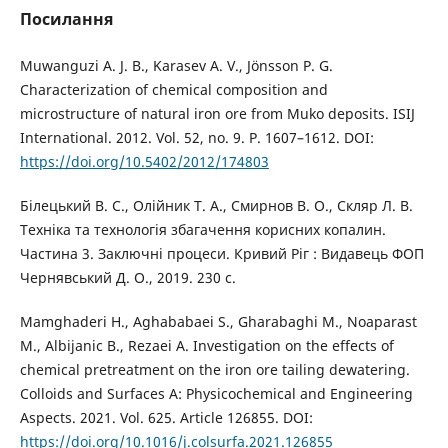
Посилання
Muwanguzi A. J. B., Karasev A. V., Jönsson P. G.
Characterization of chemical composition and
microstructure of natural iron ore from Muko deposits. ISIJ
International. 2012. Vol. 52, no. 9. P. 1607–1612. DOI:
https://doi.org/10.5402/2012/174803
Білецький В. С., Олійник Т. А., Смирнов В. О., Скляр Л. В.
Техніка та технологія збагачення корисних копалин.
Частина 3. Заключні процеси. Кривий Ріг : Видавець ФОП
Чернявський Д. О., 2019. 230 с.
Mamghaderi H., Aghababaei S., Gharabaghi M., Noaparast
M., Albijanic B., Rezaei A. Investigation on the effects of
chemical pretreatment on the iron ore tailing dewatering.
Colloids and Surfaces A: Physicochemical and Engineering
Aspects. 2021. Vol. 625. Article 126855. DOI:
https://doi.org/10.1016/j.colsurfa.2021.126855