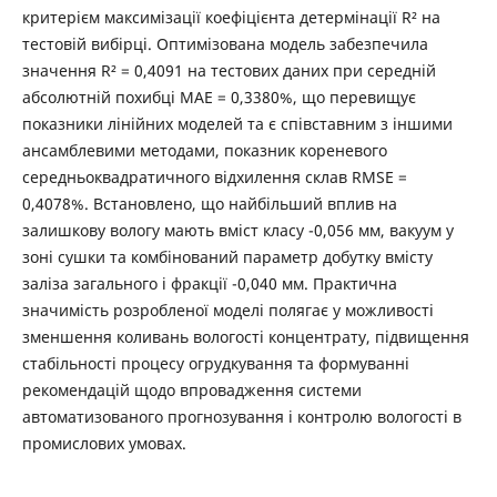
критерієм максимізації коефіцієнта детермінації R² на
тестовій вибірці. Оптимізована модель забезпечила
значення R² = 0,4091 на тестових даних при середній
абсолютній похибці MAE = 0,3380%, що перевищує
показники лінійних моделей та є співставним з іншими
ансамблевими методами, показник кореневого
середньоквадратичного відхилення склав RMSE =
0,4078%. Встановлено, що найбільший вплив на
залишкову вологу мають вміст класу -0,056 мм, вакуум у
зоні сушки та комбінований параметр добутку вмісту
заліза загального і фракції -0,040 мм. Практична
значимість розробленої моделі полягає у можливості
зменшення коливань вологості концентрату, підвищення
стабільності процесу огрудкування та формуванні
рекомендацій щодо впровадження системи
автоматизованого прогнозування і контролю вологості в
промислових умовах.