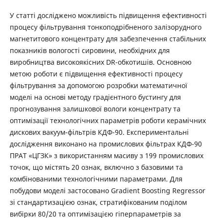
У статті досліджено можливість підвищення ефективності
процесу фільтрування тонкоподрібненого залізорудного
магнетитового концентрату для забезпечення стабільних
показників вологості сировини, необхідних для
виробництва високоякісних DR-обкотишів. Основною
метою роботи є підвищення ефективності процесу
фільтрування за допомогою розробки математичної
моделі на основі методу градієнтного бустингу для
прогнозування залишкової вологи концентрату та
оптимізації технологічних параметрів роботи керамічних
дискових вакуум-фільтрів КДФ-90. Експериментальні
дослідження виконано на промислових фільтрах КДФ-90
ПРАТ «ЦГЗК» з використанням масиву з 199 промислових
точок, що містять 20 ознак, включно з базовими та
комбінованими технологічними параметрами. Для
побудови моделі застосовано Gradient Boosting Regressor
зі стандартизацією ознак, стратифікованим поділом
вибірки 80/20 та оптимізацією гіперпараметрів за