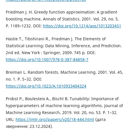
Friedman J. H. Greedy function approximation: A gradient
boosting machine. Annals of Statistics. 2001. Vol. 29, no. 5.
P. 1189–1232. DOI:
https://doi.org/10.1214/aos/1013203451
Hastie T., Tibshirani R., Friedman J. The Elements of
Statistical Learning: Data Mining, Inference, and Prediction.
2nd ed. New York : Springer, 2009. 745 p. DOI:
https://doi.org/10.1007/978-0-387-84858-7
Breiman L. Random forests. Machine Learning. 2001. Vol. 45,
no. 1. P. 5–32. DOI:
https://doi.org/10.1023/A:1010933404324
Probst P., Boulesteix A., Bischl B. Tunability: Importance of
hyperparameters of machine learning algorithms. Journal of
Machine Learning Research. 2019. Vol. 20, no. 53. P. 1–32.
URL:
https://jmlr.org/papers/v20/18-444.html
(дата
звернення: 23.12.2024).