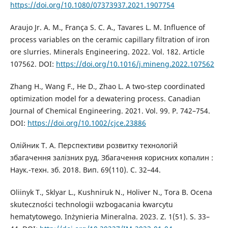
https://doi.org/10.1080/07373937.2021.1907754
Araujo Jr. A. M., França S. C. A., Tavares L. M. Influence of
process variables on the ceramic capillary filtration of iron
ore slurries. Minerals Engineering. 2022. Vol. 182. Article
107562. DOI:
https://doi.org/10.1016/j.mineng.2022.107562
Zhang H., Wang F., He D., Zhao L. A two-step coordinated
optimization model for a dewatering process. Canadian
Journal of Chemical Engineering. 2021. Vol. 99. P. 742–754.
DOI:
https://doi.org/10.1002/cjce.23886
Олійник Т. А. Перспективи розвитку технологій
збагачення залізних руд. Збагачення корисних копалин :
Наук.-техн. зб. 2018. Вип. 69(110). С. 32–44.
Oliinyk T., Sklyar L., Kushniruk N., Holiver N., Tora B. Ocena
skuteczności technologii wzbogacania kwarcytu
hematytowego. Inżynieria Mineralna. 2023. Z. 1(51). S. 33–