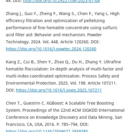
44. DOI:
http://doi.org/10.29227/IM-2023-01-04
Zhang J., Guo Y., Zheng F., Wang S., Chen F., Yang L. High
efficiency filtration and optimization of pelletizing
performance of fine hematite concentrate using sulfuric
acid filter aid: Behavior and mechanism. Powder
Technology. 2024. Vol. 448. Article 120260. DOI:
https://doi.org/10.1016/j.powtec.2024.120260
Kang Z., Cui B., Shen Y., Zhao Q., Du H., Zhang Y. Ultrafine
hematite flocculation: In-depth analysis of multi-factor and
multi-index coordinated optimisation. Process Safety and
Environmental Protection. 2025. Vol. 198. Article 107211.
DOI:
https://doi.org/10.1016/j.psep.2025.107211
Chen T., Guestrin C. XGBoost: A Scalable Tree Boosting
System. Proceedings of the 22nd ACM SIGKDD International
Conference on Knowledge Discovery and Data Mining. San
Francisco, CA, USA, 2016. P. 785–794. DOI:
https://doi.org/10.1145/2939672.2939785