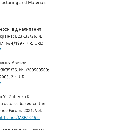
ufacturing and Materials
верхні від налипання
країна: B23K35/36. №
л. № 4/1997. 4 с. URL:
/
ипання бризок
23K35/36. № u200500500;
005. 2 с. URL:
/
o Y., Zubenko K.
structures based on the
nce Forum. 2021. Vol.
tific.net/MSF.1045.9