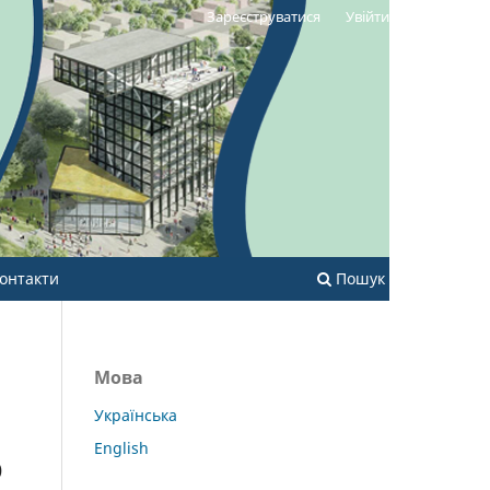
Зареєструватися
Увійти
онтакти
Пошук
Мова
Українська
English
Ю