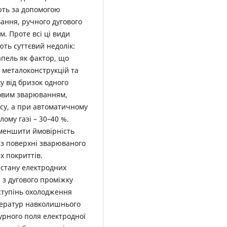
ють за допомогою
ання, ручного дугового
 Проте всі ці види
ть суттєвий недолік:
пель як фактор, що
 металоконструкцій та
у від бризок одного
говим зварюванням,
есу, а при автоматичному
ому газі – 30–40 %.
зменшити ймовірність
 з поверхні зварюваного
х покриттів.
стану електродних
 з дугового проміжку
ступінь охолодження
ператур навколишнього
рного поля електродної