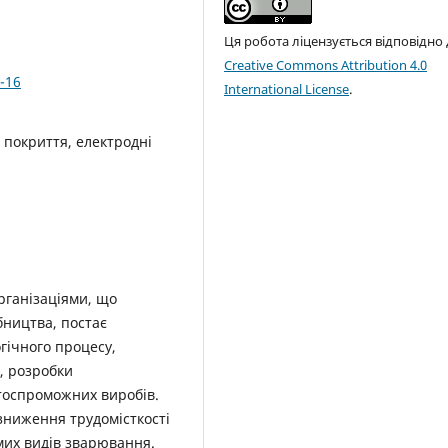
Ця робота ліцензується відповідно
Creative Commons Attribution 4.0
-16
International License
.
 покриття, електродні
рганізаціями, що
ництва, постає
гічного процесу,
я, розробки
тоспроможних виробів.
зниження трудомісткості
мих видів зварювання.