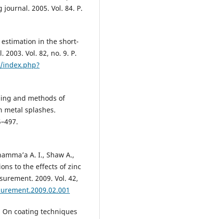
 journal. 2005. Vol. 84. P.
 estimation in the short-
 2003. Vol. 82, no. 9. P.
ad/index.php?
shing and methods of
n metal splashes.
5–497.
-Shamma’a A. I., Shaw A.,
ns to the effects of zinc
surement. 2009. Vol. 42,
asurement.2009.02.001
. On coating techniques