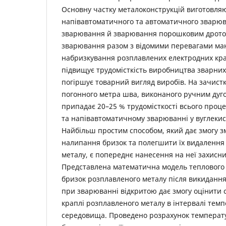
Основну частку металоконструкцій виготовля
напівавтоматичного та автоматичного зварюв
зварювання й зварювання порошковим дротом.
зварювання разом з відомими перевагами маю
набризкування розплавлених електродних кра
підвищує трудомісткість виробництва зварних
погіршує товарний вигляд виробів. На зачистк
погонного метра шва, виконаного ручним ду
припадає 20–25 % трудомісткості всього проц
та напівавтоматичному зварюванні у вуглекисл
Найбільш простим способом, який дає змогу 
налипання бризок та полегшити їх видалення
металу, є попереднє нанесення на неї захисни
Представлена математична модель теплового 
бризок розплавленого металу після викидання
при зварюванні відкритою дає змогу оцінити 
краплі розплавленого металу в інтервалі тем
середовища. Проведено розрахунок температу