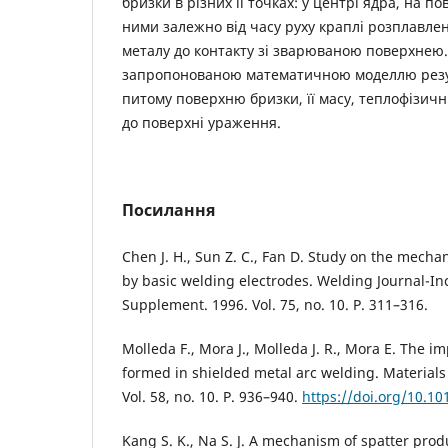
бризки в різних її точках: у центрі ядра, на п
ними залежно від часу руху краплі розплавле
металу до контакту зі зварюваною поверхнею
запропонованою математичною моделлю резу
питому поверхню бризки, її масу, теплофізичні
до поверхні ураження.
Посилання
Chen J. H., Sun Z. C., Fan D. Study on the mech
by basic welding electrodes. Welding Journal-I
Supplement. 1996. Vol. 75, no. 10. P. 311–316.
Molleda F., Mora J., Molleda J. R., Mora E. The i
formed in shielded metal arc welding. Materials
Vol. 58, no. 10. P. 936–940.
https://doi.org/10.10
Kang S. K., Na S. J. A mechanism of spatter pro