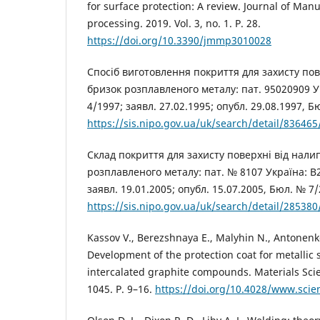
for surface protection: A review. Journal of Man
processing. 2019. Vol. 3, no. 1. P. 28.
https://doi.org/10.3390/jmmp3010028
Спосіб виготовлення покриття для захисту по
бризок розплавленого металу: пат. 95020909 У
4/1997; заявл. 27.02.1995; опубл. 29.08.1997, Бю
https://sis.nipo.gov.ua/uk/search/detail/836465
Склад покриття для захисту поверхні від нал
розплавленого металу: пат. № 8107 Україна: B
заявл. 19.01.2005; опубл. 15.07.2005, Бюл. № 7/2
https://sis.nipo.gov.ua/uk/search/detail/285380
Kassov V., Berezshnaya E., Malyhin N., Antonenk
Development of the protection coat for metallic 
intercalated graphite compounds. Materials Scie
1045. P. 9–16.
https://doi.org/10.4028/www.scien