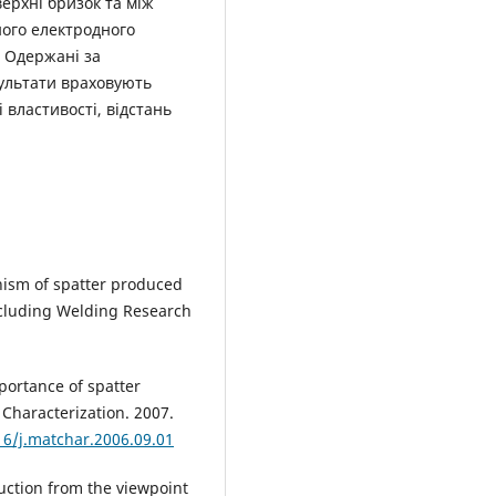
оверхні бризок та між
ного електродного
. Одержані за
льтати враховують
 властивості, відстань
anism of spatter produced
ncluding Welding Research
mportance of spatter
 Characterization. 2007.
16/j.matchar.2006.09.01
duction from the viewpoint