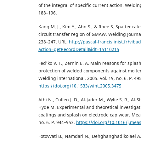
of the integral of specific current action. Welding
188–196.
Kang M. J., Kim Y., Ahn S., & Rhee S. Spatter rate
circuit transfer region of GMAW. Welding Journal.
238–247. URL:
http://pascal-francis.inist.fr/vib
action=getRecordDetail&idt=15110215
Fed'ko V. T., Zernin E. A. Main reasons for spla
protection of welded components against molte
Welding international. 2005. Vol. 19, no. 6. P. 49
https://doi.org/10.1533/wint.2005.3475
Athi N., Cullen J. D., Al-Jader M., Wylie S. R., Al
Hyde M. Experimental and theoretical investigatio
coatings and splash on electrode cap wear. Mea
no. 6. P. 944–953.
https://doi.org/10.1016/j.me
Fotovvati B., Namdari N., Dehghanghadikolaei A