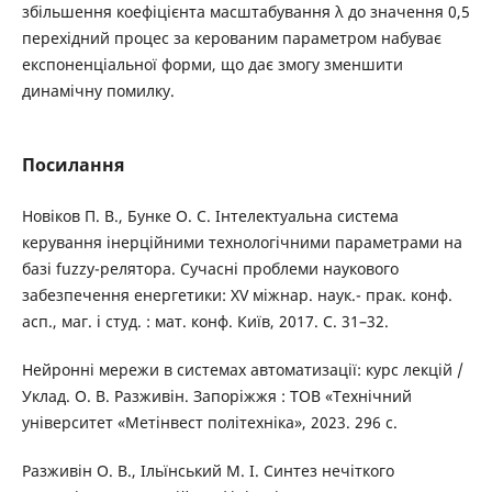
збільшення коефіцієнта масштабування λ до значення 0,5
перехідний процес за керованим параметром набуває
експоненціальної форми, що дає змогу зменшити
динамічну помилку.
Посилання
Новіков П. В., Бунке О. С. Інтелектуальна система
керування інерційними технологічними параметрами на
базі fuzzy-релятора. Сучасні проблеми наукового
забезпечення енергетики: XV міжнар. наук.- прак. конф.
асп., маг. і студ. : мат. конф. Київ, 2017. С. 31–32.
Нейронні мережи в системах автоматизації: курс лекцій /
Уклад. О. В. Разживін. Запоріжжя : ТОВ «Технічний
університет «Метінвест політехніка», 2023. 296 с.
Разживін О. В., Ільїнський М. І. Синтез нечіткого