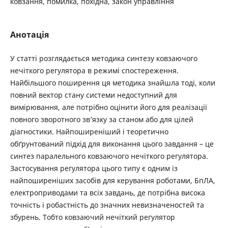
ковзання, помилка, похідна, закон управління
Анотація
У статті розглядається методика синтезу ковзаючого
нечіткого регулятора в режимі спостереження.
Найбільшого поширення ця методика знайшла тоді, коли
повний вектор стану системи недоступний для
вимірювання, але потрібно оцінити його для реалізації
повного зворотного зв’язку за станом або для цілей
діагностики. Найпоширеніший і теоретично
обґрунтований підхід для виконання цього завдання – це
синтез паралельного ковзаючого нечіткого регулятора.
Застосування регулятора цього типу є одним із
найпоширеніших засобів для керування роботами, БпЛА,
електроприводами та всіх завдань, де потрібна висока
точність і робастність до значних невизначеностей та
збурень. Тобто ковзаючий нечіткий регулятор