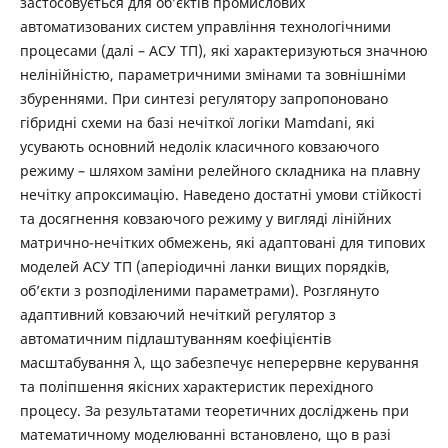
застосовується для об’єктів промислових
автоматизованих систем управління технологічними
процесами (далі – АСУ ТП), які характеризуються значною
нелінійністю, параметричними змінами та зовнішніми
збуреннями. При синтезі регулятору запропоновано
гібридні схеми на базі нечіткої логіки Mamdani, які
усувають основний недолік класичного ковзаючого
режиму – шляхом заміни релейного складника на плавну
нечітку апроксимацію. Наведено достатні умови стійкості
та досягнення ковзаючого режиму у вигляді лінійних
матрично-нечітких обмежень, які адаптовані для типових
моделей АСУ ТП (аперіодичні ланки вищих порядків,
об’єкти з розподіленими параметрами). Розглянуто
адаптивний ковзаючий нечіткий регулятор з
автоматичним підлаштуванням коефіцієнтів
масштабування λ, що забезпечує неперервне керування
та поліпшення якісних характеристик перехідного
процесу. За результатами теоретичних досліджень при
математичному моделюванні встановлено, що в разі