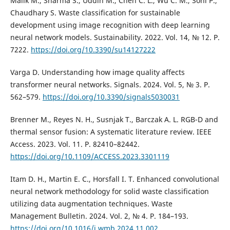
Malik M., Sharma S., Uddin M., Chen C. L., Wu C. M., Soni P.,
Chaudhary S. Waste classification for sustainable
development using image recognition with deep learning
neural network models. Sustainability. 2022. Vol. 14, № 12. P.
7222.
https://doi.org/10.3390/su14127222
Varga D. Understanding how image quality affects
transformer neural networks. Signals. 2024. Vol. 5, № 3. P.
562–579.
https://doi.org/10.3390/signals5030031
Brenner M., Reyes N. H., Susnjak T., Barczak A. L. RGB-D and
thermal sensor fusion: A systematic literature review. IEEE
Access. 2023. Vol. 11. P. 82410–82442.
https://doi.org/10.1109/ACCESS.2023.3301119
Itam D. H., Martin E. C., Horsfall I. T. Enhanced convolutional
neural network methodology for solid waste classification
utilizing data augmentation techniques. Waste
Management Bulletin. 2024. Vol. 2, № 4. P. 184–193.
https://doi.org/10.1016/j.wmb.2024.11.002