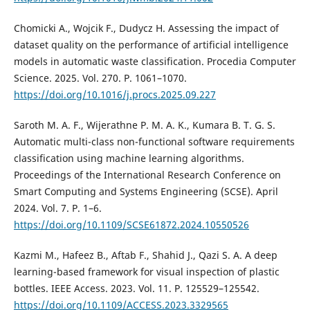
Chomicki A., Wоjcik F., Dudycz H. Assessing the impact of
dataset quality on the performance of artificial intelligence
models in automatic waste classification. Procedia Computer
Science. 2025. Vol. 270. P. 1061–1070.
https://doi.org/10.1016/j.procs.2025.09.227
Saroth M. A. F., Wijerathne P. M. A. K., Kumara B. T. G. S.
Automatic multi-class non-functional software requirements
classification using machine learning algorithms.
Proceedings of the International Research Conference on
Smart Computing and Systems Engineering (SCSE). April
2024. Vol. 7. P. 1–6.
https://doi.org/10.1109/SCSE61872.2024.10550526
Kazmi M., Hafeez B., Aftab F., Shahid J., Qazi S. A. A deep
learning-based framework for visual inspection of plastic
bottles. IEEE Access. 2023. Vol. 11. P. 125529–125542.
https://doi.org/10.1109/ACCESS.2023.3329565