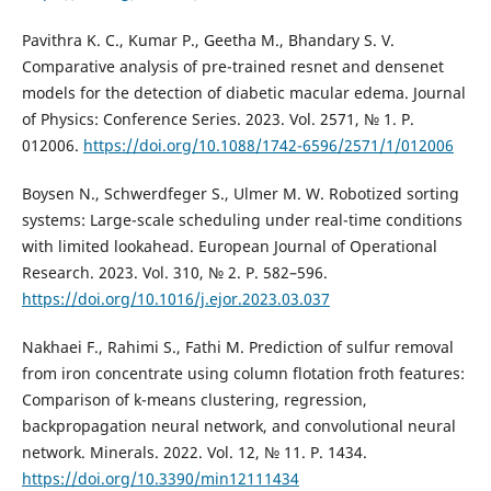
Pavithra K. C., Kumar P., Geetha M., Bhandary S. V.
Comparative analysis of pre-trained resnet and densenet
models for the detection of diabetic macular edema. Journal
of Physics: Conference Series. 2023. Vol. 2571, № 1. P.
012006.
https://doi.org/10.1088/1742-6596/2571/1/012006
Boysen N., Schwerdfeger S., Ulmer M. W. Robotized sorting
systems: Large-scale scheduling under real-time conditions
with limited lookahead. European Journal of Operational
Research. 2023. Vol. 310, № 2. P. 582–596.
https://doi.org/10.1016/j.ejor.2023.03.037
Nakhaei F., Rahimi S., Fathi M. Prediction of sulfur removal
from iron concentrate using column flotation froth features:
Comparison of k-means clustering, regression,
backpropagation neural network, and convolutional neural
network. Minerals. 2022. Vol. 12, № 11. P. 1434.
https://doi.org/10.3390/min12111434