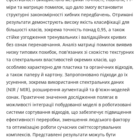
міри та матрицю помилок, що дало змогу встановити
структурні закономірності хибних передбачень. Отримані
результати демонструють високу якість класифікації для
більшості класів, зокрема точність понад 0,95, а також
стійке узгодження тренувальних і валідаційних кривих
без ознак перенавчання. Аналіз матриці помилок виявив
низку типових похибок, пов’язаних зі схожістю текстурних
та спектральних властивостей окремих класів, що
особливо характерно для пластика та органічних відходів,
а також паперу й картону. Запропоновано підходи до їх
усунення, зокрема використання спектральних даних
(NIR / MIR), розширення аугментацій та ф’южн-моделей
ознак. Практичне значення дослідження полягає в
можливості інтеграції побудованої моделі в роботизовані
системи сортування відходів, що забезпечує підвищення
ефективності переробки, зменшення людського фактору
та оптимізацію роботи сучасних сміттєсортувальних
комплексів. Представлені результати можуть бути