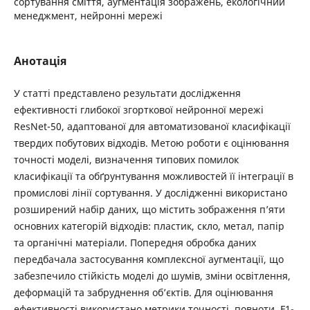
сортування сміття, аугментація зображень, екологічний
менеджмент, нейронні мережі
Анотація
У статті представлено результати дослідження
ефективності глибокої згорткової нейронної мережі
ResNet-50, адаптованої для автоматизованої класифікації
твердих побутових відходів. Метою роботи є оцінювання
точності моделі, визначення типових помилок
класифікації та обґрунтування можливостей її інтеграції в
промислові лінії сортування. У дослідженні використано
розширений набір даних, що містить зображення п’яти
основних категорій відходів: пластик, скло, метал, папір
та органічні матеріали. Попередня обробка даних
передбачала застосування комплексної аугментації, що
забезпечило стійкість моделі до шумів, зміни освітлення,
деформацій та забруднення об’єктів. Для оцінювання
ефективності використано метрики точності, повноти, F1-