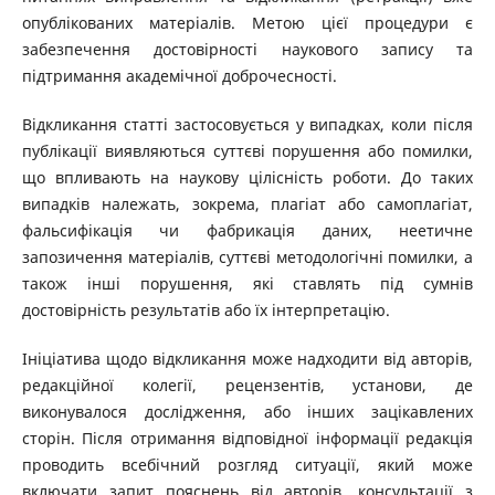
опублікованих матеріалів. Метою цієї процедури є
забезпечення достовірності наукового запису та
підтримання академічної доброчесності.
Відкликання статті застосовується у випадках, коли після
публікації виявляються суттєві порушення або помилки,
що впливають на наукову цілісність роботи. До таких
випадків належать, зокрема, плагіат або самоплагіат,
фальсифікація чи фабрикація даних, неетичне
запозичення матеріалів, суттєві методологічні помилки, а
також інші порушення, які ставлять під сумнів
достовірність результатів або їх інтерпретацію.
Ініціатива щодо відкликання може надходити від авторів,
редакційної колегії, рецензентів, установи, де
виконувалося дослідження, або інших зацікавлених
сторін. Після отримання відповідної інформації редакція
проводить всебічний розгляд ситуації, який може
включати запит пояснень від авторів, консультації з