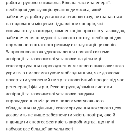
роботи групового циклона. Більша частина енергії,
необхідної для функціонування димососа, який
забезпечує роботу установки очистки газу, витрачається
на подолання місцевих гідравлічних опорів, які
виникають у газоходах, компенсацію прососів у газоходах,
забезпечення швидкості газового потоку, необхідної для
нормального штатного режиму експлуатації циклонів.
Запропоновано як удосконалення наявної системи
аспірації та газоочисної установки на дільниці
коксосортування впровадження місцевого пилозахисного
укриття з пиловсмоктуючим обладнанням, яке дозволяє
повертати уловлений пил у технологічний процес під час
регенерації фільтрів. Реконструкція/заміна системи
аспірації та газоочисної установки завдяки
впровадженню місцевого пиловсмоктувального
обладнання на дільниці коксосортування коксового цеху
дозволить не лише забезпечити якість повітря, але й
підвищити енергоефективість виробництва, що нині
набуває все більшої актуальності.