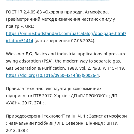
ГОСТ 17.2.4.05-83 «Охорона природи. Атмосфера.
Гравіметричний метод визначення частинок пилу у
повітрі». URL:
https://online.budstandart.com/ua/catalog/doc-page.html?
id_doc=51414
(дата звернення: 07.06.2024).
Wiessner F.G. Basics and industrial applications of pressure
swing adsorption (PSA), the modern way to separate gas.
Gas Separation & Purification. 1988. Vol. 2. № 3. P. 115–119.
https://doi.org/10.1016/0950-4214(88)80026-4
.
Правила технічної експлуатації коксохімічних
підприємств ПТЕ 2017. Харків : ДП «ГИПРОКОКС» ; ДП
«УХІН», 2017. 274 с.
Природоохоронні технології та ін. Ч. 1 : Захист атмосфери
: навчальний посібник / Л.І. Северин. Вінниця : ВНТУ,
2012. 388 с.