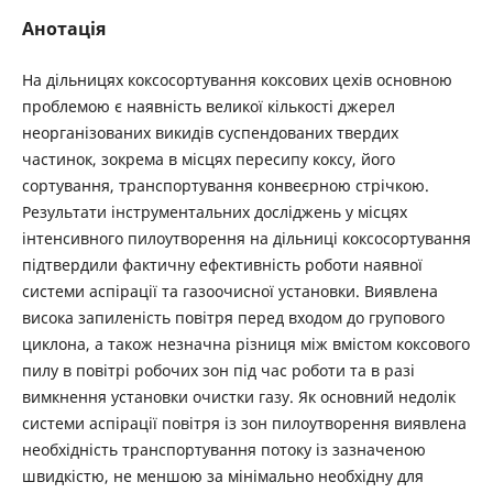
Анотація
На дільницях коксосортування коксових цехів основною
проблемою є наявність великої кількості джерел
неорганізованих викидів суспендованих твердих
частинок, зокрема в місцях пересипу коксу, його
сортування, транспортування конвеєрною стрічкою.
Результати інструментальних досліджень у місцях
інтенсивного пилоутворення на дільниці коксосортування
підтвердили фактичну ефективність роботи наявної
системи аспірації та газоочисної установки. Виявлена
висока запиленість повітря перед входом до групового
циклона, а також незначна різниця між вмістом коксового
пилу в повітрі робочих зон під час роботи та в разі
вимкнення установки очистки газу. Як основний недолік
системи аспірації повітря із зон пилоутворення виявлена
необхідність транспортування потоку із зазначеною
швидкістю, не меншою за мінімально необхідну для