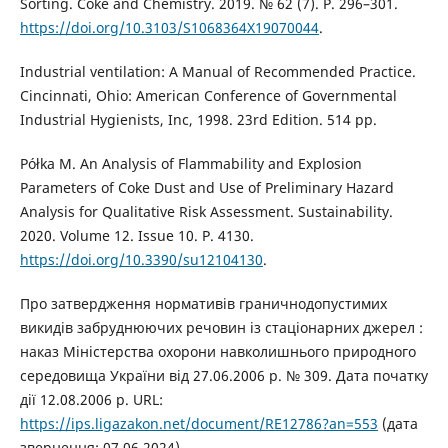
Sorting. Coke and Chemistry. 2019. № 62 (7). P. 296–301.
https://doi.org/10.3103/S1068364X19070044
.
Industrial ventilation: A Manual of Recommended Practice.
Cincinnati, Ohio: American Conference of Governmental
Industrial Hygienists, Inc, 1998. 23rd Edition. 514 pp.
Półka M. An Analysis of Flammability and Explosion
Parameters of Coke Dust and Use of Preliminary Hazard
Analysis for Qualitative Risk Assessment. Sustainability.
2020. Volume 12. Issue 10. P. 4130.
https://doi.org/10.3390/su12104130
.
Про затвердження нормативів граничнодопустимих
викидів забруднюючих речовин із стаціонарних джерел :
наказ Міністерства охорони навколишнього природного
середовища України від 27.06.2006 р. № 309. Дата початку
дії 12.08.2006 р. URL:
https://ips.ligazakon.net/document/RE12786?an=553
(дата
звернення: 07.06.2024).