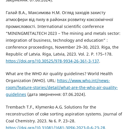
Галай В.А., Максимова Н.М. Огляд заходів захисту
атмосфери від пилу в районах розвитку коксохімічної
промисловості. International scientific conference
“MININGMETALTECH 2023 – The mining and metals sector:
integration of business, technology and education” :
conference proceedings, November 29–30, 2023. Riga, the
Republic of Latvia. Riga, Latvia, 2023. Vol. 2. P. 175–178.
https://doi.org/10.30525/978-9934-26-361-3-137
.
What are the WHO Air quality guidelines? World Health
Organization (WHO). URL:
https://www.who.int/news-
room/feature-stories/detail/what-are-the-who-air-quality-
guidelines
(дата звернення: 07.06.2024).
Trembach T.F., Klymenkо A.G. Solutions for the
reconstruction of coke sorting aspiration systems. Journal of
Coal Chemistry. 2023. № 6. P. 23–28.
https://doi.org/10.31081/1681-309X-2023-0-6-23-28
.